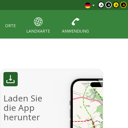
A
A
A
A
ORTE
LANDKARTE
ANWENDUNG
Laden Sie
die App
herunter