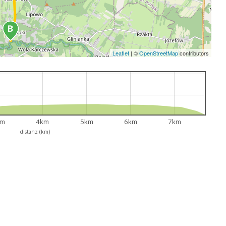
Leaflet
|
©
OpenStreetMap
contributors
km
4km
5km
6km
7km
distanz (km)