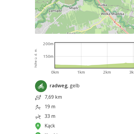
200m
höhe ü. d. m.
150m
0km
1km
2km
3
radweg
, gelb
7,69 km
19 m
33 m
Kąck