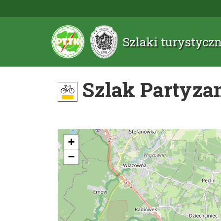
Szlaki turystyc
Szlak Partyza
+
−