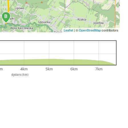
Leaflet
|
©
OpenStreetMap
contributors
km
4km
5km
6km
7km
dystans (km)