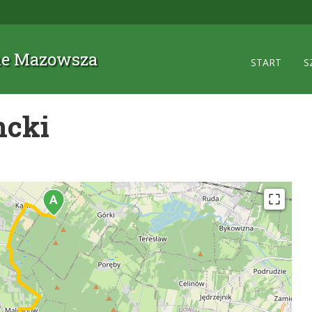
zne Mazowsza
START
S
ncki