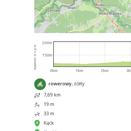
200m
wysokość m n.p.m.
150m
0km
1km
2km
3
rowerowy
, żółty
7,69 km
19 m
33 m
Kąck