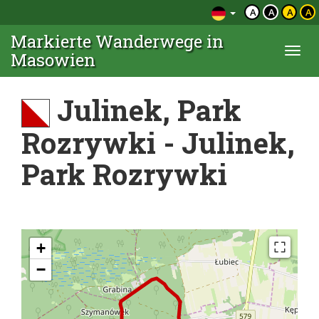
A
A
A
A
Markierte Wanderwege in
Togg
Masowien
navi
Julinek, Park
Rozrywki - Julinek,
Park Rozrywki
+
−