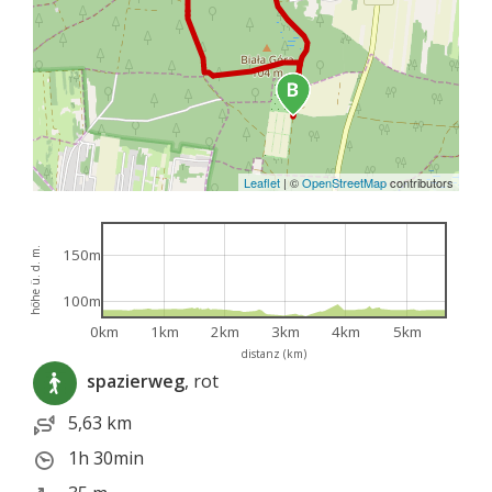
Leaflet
|
©
OpenStreetMap
contributors
höhe ü. d. m.
150m
100m
0km
1km
2km
3km
4km
5km
distanz (km)
spazierweg
, rot
5,63 km
1h 30min