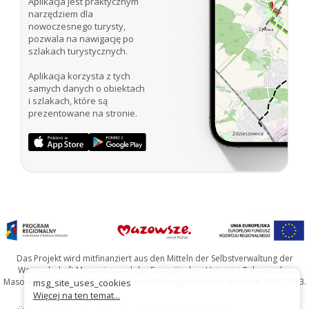
Aplikacja jest praktycznym
narzędziem dla
nowoczesnego turysty,
pozwala na nawigację po
szlakach turystycznych.
Aplikacja korzysta z tych
samych danych o obiektach
i szlakach, które są
prezentowane na stronie.
Das Projekt wird mitfinanziert aus den Mitteln der Selbstverwaltung der
Woiwodschaft Masowien und der Europäischen Union im Rahmen des
Masowischen Regionalen Operationellen Programms für die Jahre 2007-2013.
msg_site_uses_cookies
Więcej na ten temat...