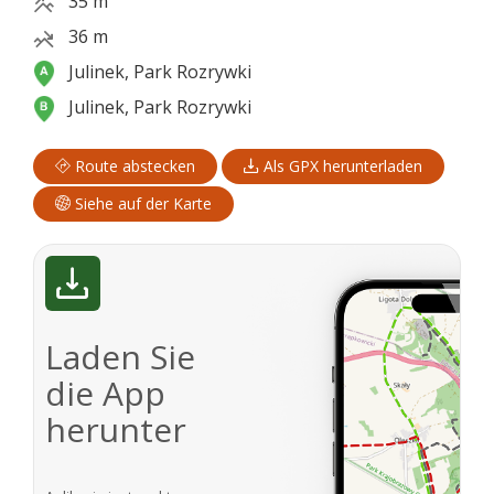
35 m
36 m
Julinek, Park Rozrywki
Julinek, Park Rozrywki
Route abstecken
Als GPX herunterladen
Siehe auf der Karte
Laden Sie
die App
herunter