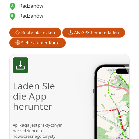
Radzanów
Radzanów
Route abstecken
Als GPX herunterladen
Siehe auf der Karte
Laden Sie
die App
herunter
Aplikacja jest praktycznym
narzędziem dla
nowoczesnego turysty,