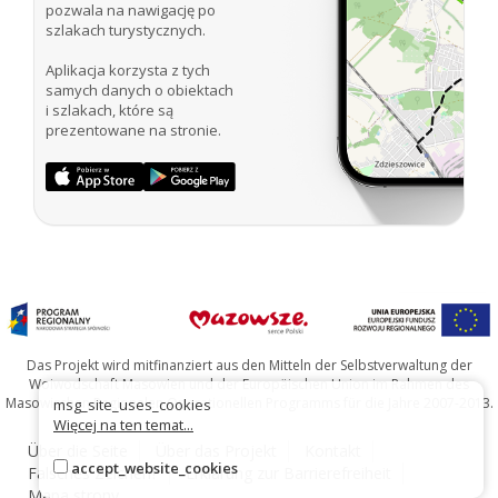
pozwala na nawigację po
szlakach turystycznych.
Aplikacja korzysta z tych
samych danych o obiektach
i szlakach, które są
prezentowane na stronie.
Das Projekt wird mitfinanziert aus den Mitteln der Selbstverwaltung der
Woiwodschaft Masowien und der Europäischen Union im Rahmen des
Masowischen Regionalen Operationellen Programms für die Jahre 2007-2013.
msg_site_uses_cookies
Więcej na ten temat...
Über die Seite
Über das Projekt
Kontakt
accept_website_cookies
Falsches Zeichen?
Erklärung zur Barrierefreiheit
Mapa strony