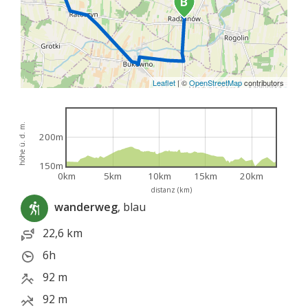
Leaflet
|
©
OpenStreetMap
contributors
höhe ü. d. m.
200m
150m
0km
5km
10km
15km
20km
distanz (km)
wanderweg
, blau
22,6 km
6h
92 m
92 m