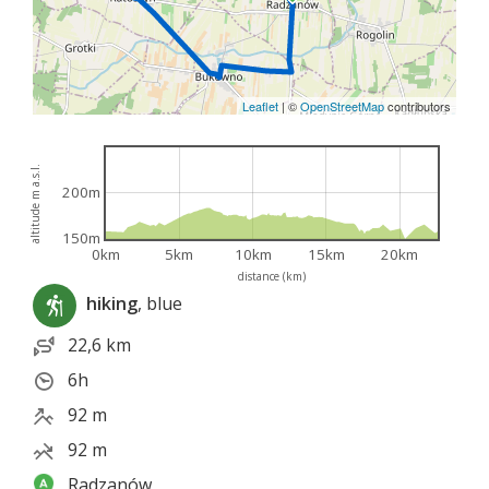
Leaflet
|
©
OpenStreetMap
contributors
altitude m a.s.l.
200m
150m
0km
5km
10km
15km
20km
distance (km)
hiking
, blue
22,6 km
6h
92 m
92 m
Radzanów