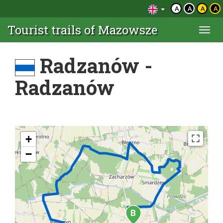
A
A
A
A
Tourist trails of Mazowsze
Togg
navi
Radzanów -
Radzanów
+
−