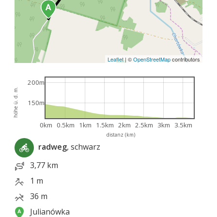
Leaflet
|
©
OpenStreetMap
contributors
200m
höhe ü. d. m.
150m
0km
0.5km
1km
1.5km
2km
2.5km
3km
3.5km
distanz (km)
radweg
, schwarz
3,77 km
1 m
36 m
Julianówka