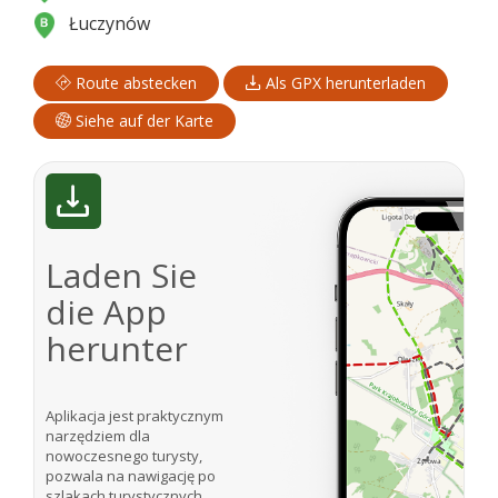
Łuczynów
Route abstecken
Als GPX herunterladen
Siehe auf der Karte
Laden Sie
die App
herunter
Aplikacja jest praktycznym
narzędziem dla
nowoczesnego turysty,
pozwala na nawigację po
szlakach turystycznych.