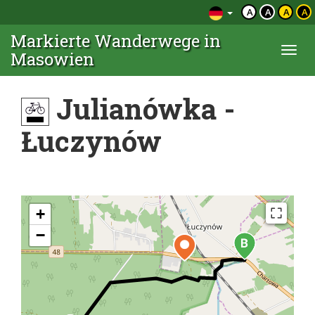
A
A
A
A
Markierte Wanderwege in
Togg
Masowien
navi
Julianówka -
Łuczynów
+
−