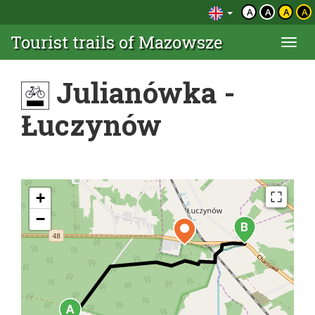
A
A
A
A
Tourist trails of Mazowsze
Togg
navi
Julianówka -
Łuczynów
+
−