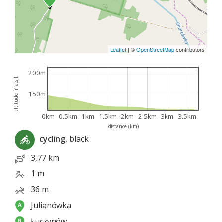
Leaflet
|
©
OpenStreetMap
contributors
200m
altitude m a.s.l.
150m
0km
0.5km
1km
1.5km
2km
2.5km
3km
3.5km
distance (km)
cycling
, black
3,77 km
1 m
36 m
Julianówka
Łuczynów