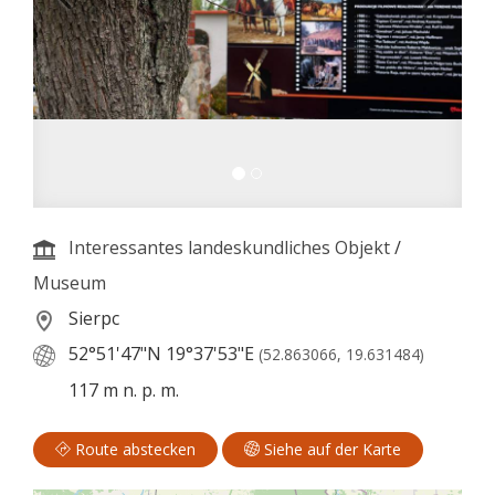
Interessantes landeskundliches Objekt
/
Museum
Sierpc
52°51'47"N
19°37'53"E
(52.863066, 19.631484)
117 m n. p. m.
Route abstecken
Siehe auf der Karte