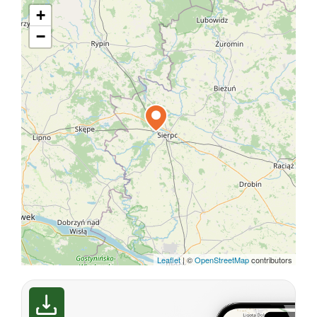
+
−
Leaflet
|
©
OpenStreetMap
contributors