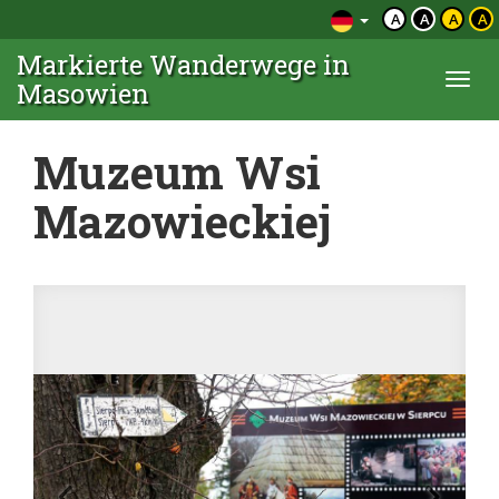
A
A
A
A
Markierte Wanderwege in
Togg
Masowien
navi
Muzeum Wsi
Mazowieckiej