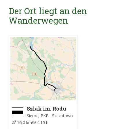
Der Ort liegt an den
Wanderwegen
Szlak im. Rodu
Sieprskich
Sierpc, PKP - Szczutowo
16,0 km
4:15 h