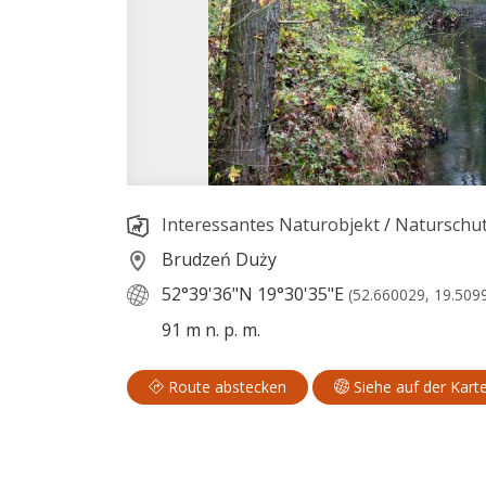
Interessantes Naturobjekt
/
Naturschut
Brudzeń Duży
52°39'36"N
19°30'35"E
(52.660029, 19.509
91 m n. p. m.
Route abstecken
Siehe auf der Kart