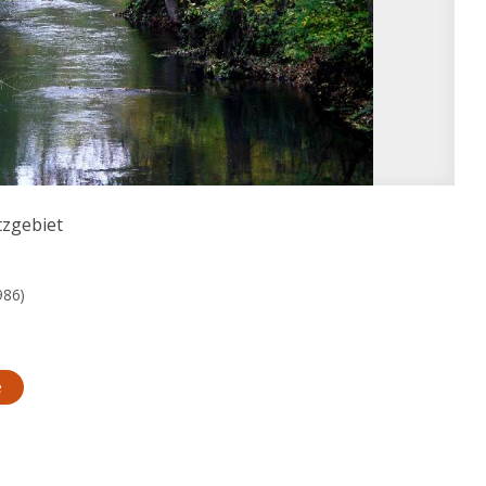
zgebiet
986)
e