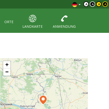
A
A
A
A
ORTE
LANDKARTE
ANWENDUNG
+
−