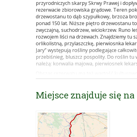
przyrodniczych skarpy Skrwy Prawej i dopływ
rezerwacie zbiorowiska grądowe. Teren pok
drzewostanu to dąb szypułkowy, brzoza bro
ponad 150 lat. Niższe piętro drzewostanu 
zwyczajną, suchodrzew, wiciokrzew. Runo le
rozwojem liści na drzewach. Znajdziemy tu s
orlikolistną, przylaszczkę, pierwiosnka lek
Jary” występują rośliny podlegające całkowite
przebiśnieg, bluszcz pospolity. Do roślin t
należą: konwalia majowa, pierwiosnek lekars
Obszar rezerwatu ma też wartość kulturowo
pierścieniowate grodzisko w Brudzeniu Duży
roztacza się przed nami zapiera dech w piers
Miejsce znajduje się na
pamiątka bliskich czasów II wojny światowej
zamordowanych przez Niemców.
Źródło: Pierwsze znakowane szlaki turystycz
Internet:
http://www.parkiotwock.pl/index.
bpk