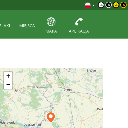
A
A
A
A
ZLAKI
MIEJSCA
MAPA
APLIKACJA
+
−