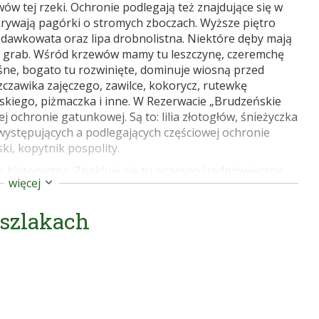
ów tej rzeki. Ochronie podlegają też znajdujące się w
rywają pagórki o stromych zboczach. Wyższe piętro
dawkowata oraz lipa drobnolistna. Niektóre dęby mają
to grab. Wśród krzewów mamy tu leszczynę, czeremchę
śne, bogato tu rozwinięte, dominuje wiosną przed
zczawika zajęczego, zawilce, kokorycz, rutewkę
arskiego, piżmaczka i inne. W Rezerwacie „Brudzeńskie
j ochronie gatunkowej. Są to: lilia złotogłów, śnieżyczka
u występujących a podlegających częściowej ochronie
ki, kopytnik pospolity.
-historyczną. Znajduje się tu wczesnośredniowieczne,
więcej
m. Warto wspiąć się na górną platformę. Widok jaki
iach. Obniżenia, wąwozy, dolina Skrwy Prawej. Jest też
 szlakach
 – obelisk upamiętniający śmierć sześciu Polaków
ne okolic Płocka. Przewodnik turystyczny.
php/formy-ochrony-przyrody-bpk/rezerwaty-przyrody-