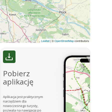
Leaflet
|
©
OpenStreetMap
contributors
Pobierz
aplikację
Aplikacja jest praktycznym
narzędziem dla
nowoczesnego turysty,
pozwala na nawigację po