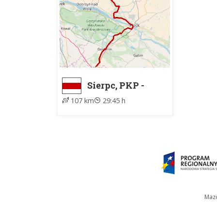
Sierpc, PKP -
Marianów
107 km
29:45 h
Mazo