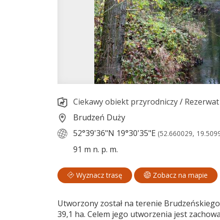
Ciekawy obiekt przyrodniczy
/
Rezerwat
Brudzeń Duży
52°39'36"N
19°30'35"E
(52.660029, 19.509
91 m n. p. m.
Wyznacz trasę
Zobacz na mapie
Utworzony został na terenie Brudzeńskiego
39,1 ha. Celem jego utworzenia jest zacho