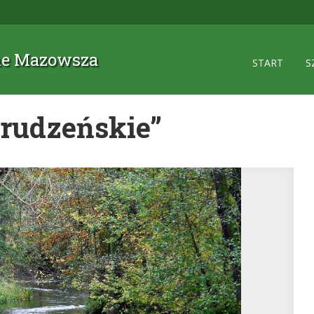
zne Mazowsza
START
S
Brudzeńskie”