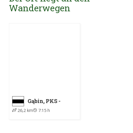
Wanderwegen
Gąbin, PKS -
Płock, PTTK
26,2 km
7:15 h