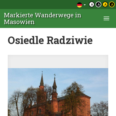
A
A
A
A
Markierte Wanderwege in
Togg
Masowien
navi
Osiedle Radziwie