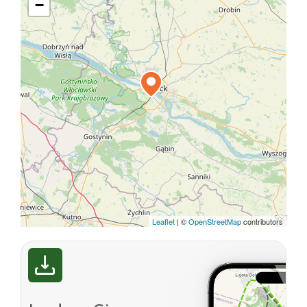
−
Leaflet
|
©
OpenStreetMap
contributors