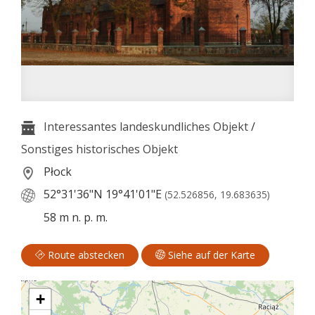
Interessantes landeskundliches Objekt
/
Sonstiges historisches Objekt
Płock
52°31'36"N
19°41'01"E
(52.526856, 19.683635)
58 m n. p. m.
Route abstecken
Siehe auf der Karte
+