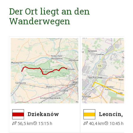
Der Ort liegt an den
Wanderwegen
Dziekanów
Leoncin,
Leśny, ZTM -
przystanek 
56,5 km
15:15 h
40,4 km
10:45 h
Brochów, kościół
Truskaw,
Skibińskieg