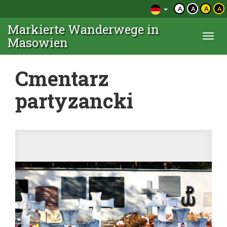
A
A
A
A
Markierte Wanderwege in
Togg
Masowien
navi
Cmentarz
partyzancki