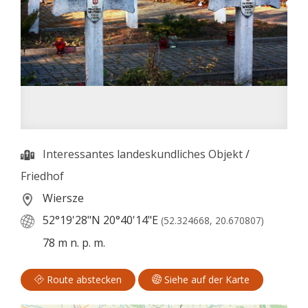
Interessantes landeskundliches Objekt
/
Friedhof
Wiersze
52°19'28"N
20°40'14"E
(52.324668, 20.670807)
78 m n. p. m.
Route abstecken
Siehe auf der Karte