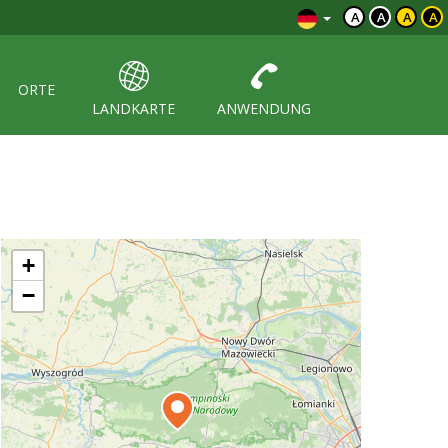
A
A
A
A
ORTE
LANDKARTE
ANWENDUNG
+
−