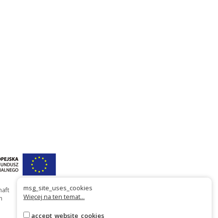
msg_site_uses_cookies
haft
Więcej na ten temat...
n
accept_website_cookies