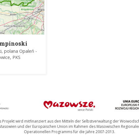
mpinoski
lak Rowerowy
i, polana Opaleń -
owice, PKS
 Projekt wird mitfinanziert aus den Mitteln der Selbstverwaltung der Woiwodsc
Masowien und der Europäischen Union im Rahmen des Masowischen Regionale
Operationellen Programms für die Jahre 2007-2013.