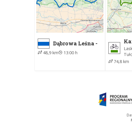
Ka
Dąbrowa Leśna -
Sz
Kampinos, ZTM
Lask
48,9 km
13:00 h
Tuł
74,8 km
Das