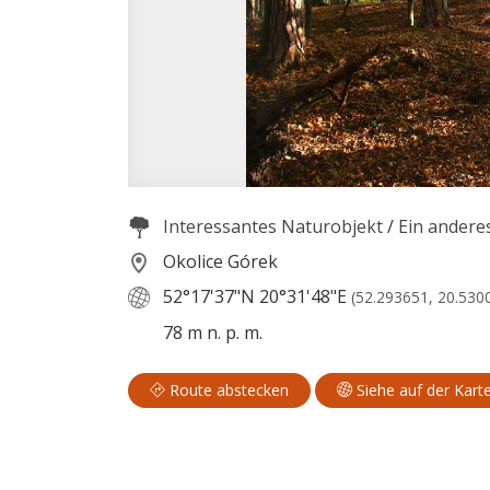
Interessantes Naturobjekt
/
Ein andere
Okolice Górek
52°17'37"N
20°31'48"E
(52.293651, 20.530
78 m n. p. m.
Route abstecken
Siehe auf der Kart