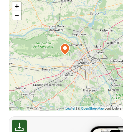
+
−
Leaflet
|
©
OpenStreetMap
contributors