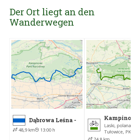
Der Ort liegt an den
Wanderwegen
Kampinosk
Dąbrowa Leśna -
Szlak Rowe
Kampinos, ZTM
Laski, polana Opa
48,9 km
13:00 h
Tułowice, PKS
74,8 km