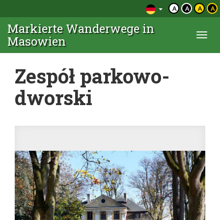
A
A
A
A
Markierte Wanderwege in
Togg
Masowien
navi
Zespół parkowo-
dworski