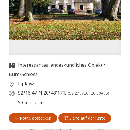
Interessantes landeskundliches Objekt
/
Burg/Schloss
Lipków
52°16'47"N
20°48'17"E
(52.279726, 20.80496)
93 m n. p. m.
Route abstecken
Siehe auf der Karte