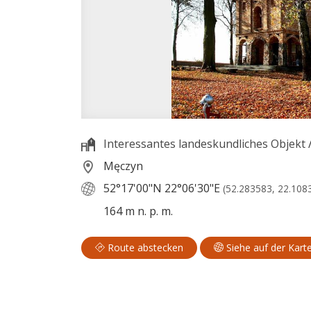
Interessantes landeskundliches Objekt
Męczyn
52°17'00"N
22°06'30"E
(52.283583, 22.108
164 m n. p. m.
Route abstecken
Siehe auf der Kart