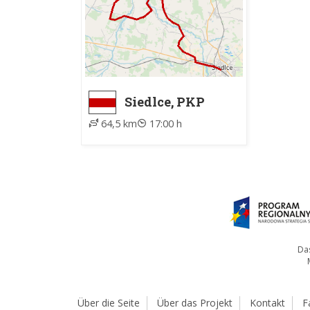
Siedlce, PKP
dworzec -
64,5 km
17:00 h
Węgrów, PKS
Das
Über die Seite
Über das Projekt
Kontakt
F