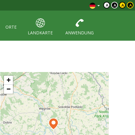
A
A
A
A
ORTE
LANDKARTE
ANWENDUNG
+
−