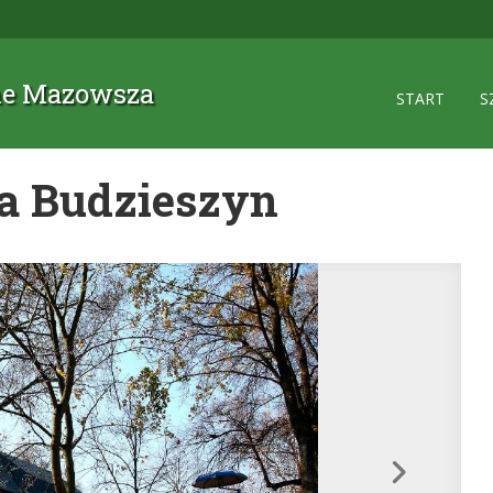
zne Mazowsza
START
S
ia Budzieszyn