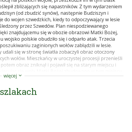
ocą na polskich wojów, przeszkodził im w tym blask
 oślepił zbliżających się napastników. Z tym wydarzeniem
dzisyn (od zbudzić synów), następnie Budziszyn i
 do wojen szwedzkich, kiedy to odpoczywający w lesie
yśledzony przez Szwedów. Plan niespodziewanego
ięki znajdującemu się w obozie obrazowi Matki Bożej,
mu wojsko polskie obudziło się i odparło atak. Trzecia
 poszukiwaniu zaginionych wołów zabłądzili w lesie.
y udali się w stronę światła zobaczyli obraz otoczony
cych wołów. Mieszkańcy w uroczystej procesji przenieśli
potem obraz zniknął i pojawił się na starym miejscu i
u kierując się wolą Matki Bożej zbudowano w tym miejscu
więcej
owość nazwano Budziszynem.
nia powstał ołtarz polowy, obok którego wytrysnęło
 szlakach
oby, głównie oczu. W 1450 r. Michał Goliginowicz
wał kościół drewniany p.w. Matki Bożej umieszczając w
afię pw. Najświętszej MP. Przy kościele wytyczono
bne. W 1646 r. przyłączono parafię Budzieszyn do parafii
lający na przeniesienie cudownego obrazu MB
ścioła w Mokobodach i w tymże roku przeniesiono