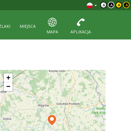
A
A
A
A
ZLAKI
MIEJSCA
MAPA
APLIKACJA
+
−