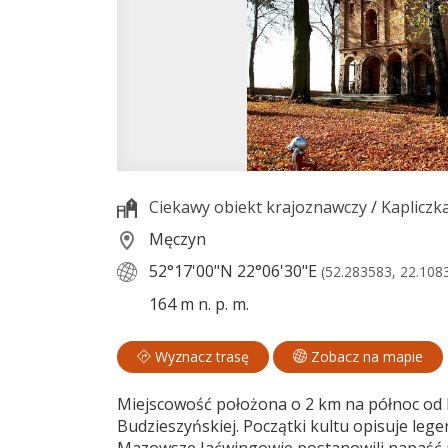
Ciekawy obiekt krajoznawczy
/
Kapliczk
Męczyn
52°17'00"N
22°06'30"E
(52.283583, 22.108
164 m n. p. m.
Wyznacz trasę
Zobacz na mapie
Miejscowość położona o 2 km na północ od 
Budzieszyńskiej. Początki kultu opisuje leg