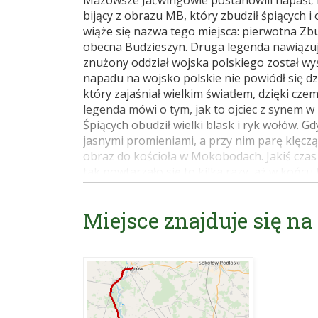
Mazowsze Jaćwingowie postanowili napaść n
bijący z obrazu MB, który zbudził śpiących i
wiąże się nazwa tego miejsca: pierwotna Zbu
obecna Budzieszyn. Druga legenda nawiązuje
znużony oddział wojska polskiego został w
napadu na wojsko polskie nie powiódł się dz
który zajaśniał wielkim światłem, dzięki cze
legenda mówi o tym, jak to ojciec z synem w
Śpiących obudził wielki blask i ryk wołów. Gd
jasnymi promieniami, a przy nim parę klęczą
obraz do kościoła w Mokobodach. Jakiś czas 
tak powtarzało się to kilka razy, aż w końc
kaplicę i tam umieszczono obraz, a miejsc
Tyle legendy. W miejscu cudownego objawie
Miejsce znajduje się na
źródełko, z którego woda leczyła różne chor
właściciel dóbr Wyszkowo i Mokobody zbudo
nim cudowny obraz. W 1458 r. erygowano par
cmentarz, do dzisiaj stoją tam krzyże nagro
Mokobody, a w1819 r. wydano dekret zezwa
Budzieszyńskiej do nowego murowanego ko