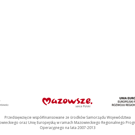
dzie stoi do dziś. W 1874 roku Naczelnik Powiatu
n, doznał uzdrowienia oczu przemywając wodą ze
enie na zbudowanie kaplicy, którą na miejscu
anin mokobodzki, umieszczając w ołtarzu kopię obrazu
e w Mokobodach. W 1947 r. przy źródełku wybudowano
urdes. Na terenie cmentarza w 1979 r. zbudowano z
986-1987 na miejscu starej zniszczonej już kaplicy
 kalwarię służącą przybywającym tu pielgrzymom,
 Pańskiego (6 sierpnia) w Budzieszynie oraz Narodzenia
rek Piasecki, Krzysztof Przygoda, Andrzej Walenciak,
997
mazowsza.pl
Przedsięwzięcie współfinansowane ze środków Samorządu Województwa
wieckiego oraz Unię Europejską w ramach Mazowieckiego Regionalnego Pro
Operacyjnego na lata 2007-2013