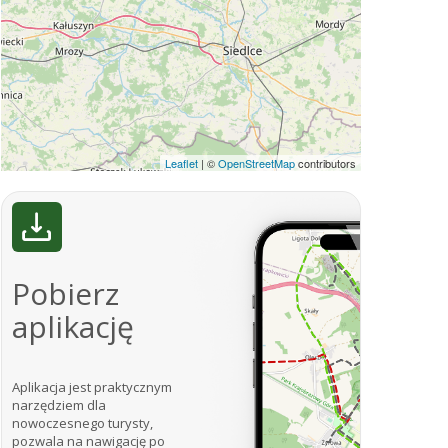
Leaflet
|
©
OpenStreetMap
contributors
Pobierz
aplikację
Aplikacja jest praktycznym
narzędziem dla
nowoczesnego turysty,
pozwala na nawigację po