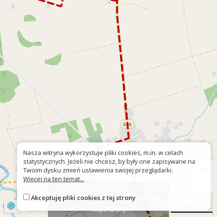
Nasza witryna wykorzystuje pliki cookies, m.in. w celach
statystycznych. Jeżeli nie chcesz, by były one zapisywane na
+
Twoim dysku zmień ustawienia swojej przeglądarki.
Więcej na ten temat...
−
O stronie
O projekcie
Kontakt
Akceptuję pliki cookies z tej strony
Znak nie tak?
Deklaracja dostępności
©
OpenStreetMap
contributors
500 m
Mapa strony