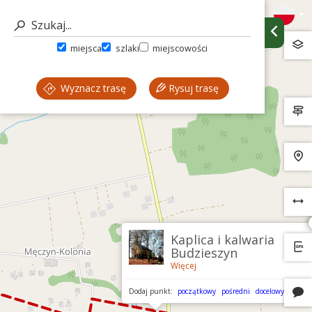
miejsca
szlaki
miejscowości
Wyznacz trasę
Rysuj trasę
Kaplica i kalwaria
Budzieszyn
Więcej
Dodaj punkt:
początkowy
pośredni
docelowy