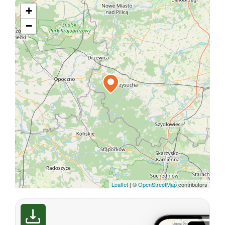
+
−
Leaflet
|
©
OpenStreetMap
contributors