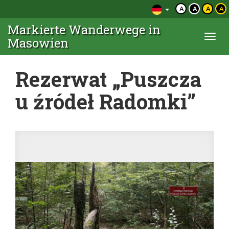
A
A
A
A
Markierte Wanderwege in
Togg
Masowien
navi
Rezerwat „Puszcza
u źródeł Radomki”