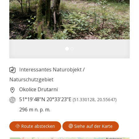
Interessantes Naturobjekt
/
Naturschutzgebiet
Okolice Drutarni
51°19'48"N
20°33'23"E
(51.330128, 20.55647)
296 m n. p. m.
Route abstecken
Siehe auf der Karte