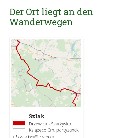
Der Ort liegt an den
Wanderwegen
Szlak
partyzancki im.
Drzewica - Skarżysko
mjr Henryka
Książęce Cm. partyzancki
Dobrzańskiego
65,3 km
18:00 h