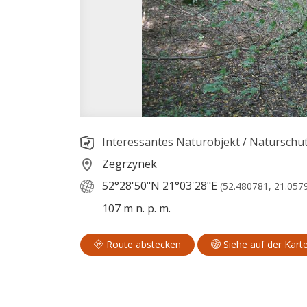
Interessantes Naturobjekt
/
Naturschut
Zegrzynek
52°28'50"N
21°03'28"E
(52.480781, 21.057
107 m n. p. m.
Route abstecken
Siehe auf der Kart