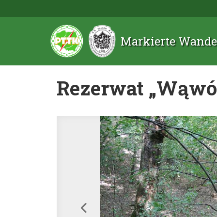
Markierte Wande
Rezerwat „Wąwó