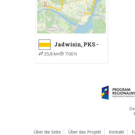
Jadwisin, PKS -
Komornica -
25,8 km
7:00 h
szkoła, ZTM
Das
Über die Seite
Über das Projekt
Kontakt
F