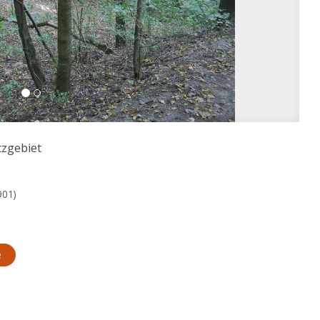
zgebiet
901)
e