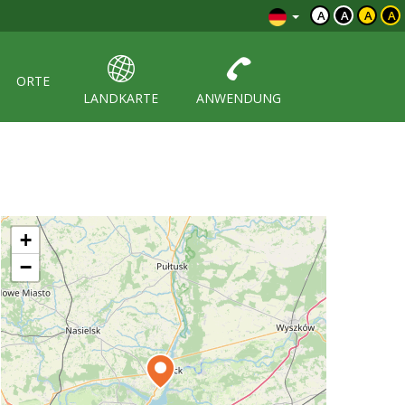
A
A
A
A
ORTE
LANDKARTE
ANWENDUNG
+
−