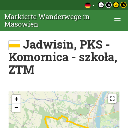
A
A
A
A
Markierte Wanderwege in
Togg
Masowien
navi
Jadwisin, PKS -
Komornica - szkoła,
ZTM
+
−