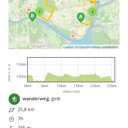
2
4
Leaflet
|
©
OpenStreetMap
contributors
150m
höhe ü. d. m.
100m
0km
5km
10km
15km
20km
25km
distanz (km)
wanderweg
, gelb
25,8 km
7h
165 m