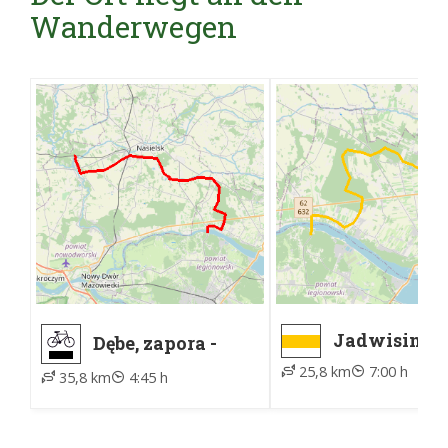
Wanderwegen
Jadwisin, P
Dębe, zapora -
Komornica -
Cieksyn, PKP
25,8 km
7:00 h
szkoła, ZTM
35,8 km
4:45 h