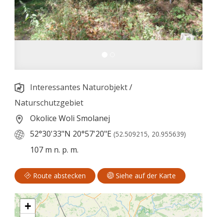
Interessantes Naturobjekt
/
Naturschutzgebiet
Okolice Woli Smolanej
52°30'33"N
20°57'20"E
(52.509215, 20.955639)
107 m n. p. m.
Route abstecken
Siehe auf der Karte
+