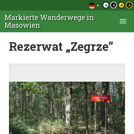
A
A
A
A
Markierte Wanderwege in
Togg
Masowien
navi
Rezerwat „Zegrze”