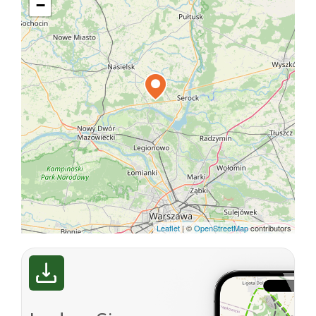
−
Leaflet
|
©
OpenStreetMap
contributors