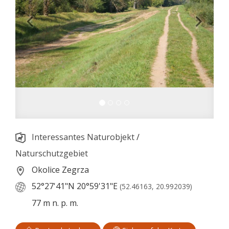
Interessantes Naturobjekt
/
Naturschutzgebiet
Okolice Zegrza
52°27'41"N
20°59'31"E
(52.46163, 20.992039)
77 m n. p. m.