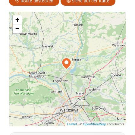
Route abstecken
Siehe auf der Karte
+
−
Leaflet
|
©
OpenStreetMap
contributors