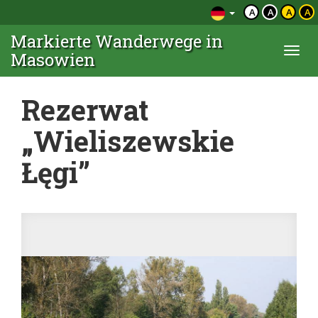
A
A
A
A
Markierte Wanderwege in
Togg
Masowien
navi
Rezerwat
„Wieliszewskie
Łęgi”