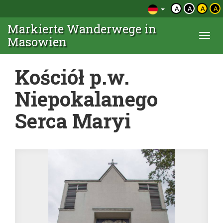
A
A
A
A
Markierte Wanderwege in
Togg
Masowien
navi
Kościół p.w.
Niepokalanego
Serca Maryi