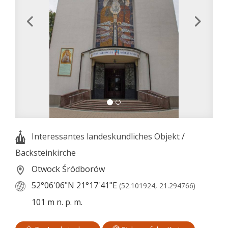
Interessantes landeskundliches Objekt
/
Backsteinkirche
Otwock Śródborów
52°06'06"N
21°17'41"E
(52.101924, 21.294766)
101 m n. p. m.