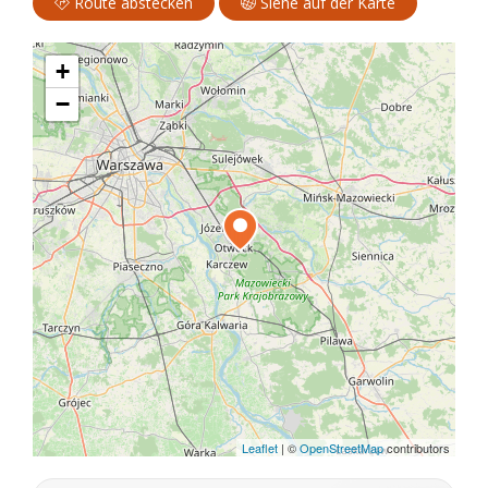
Route abstecken
Siehe auf der Karte
+
−
Leaflet
|
©
OpenStreetMap
contributors