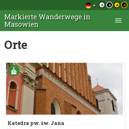
A
A
A
A
Markierte Wanderwege in
Togg
Masowien
navi
Orte
Katedra pw. św. Jana