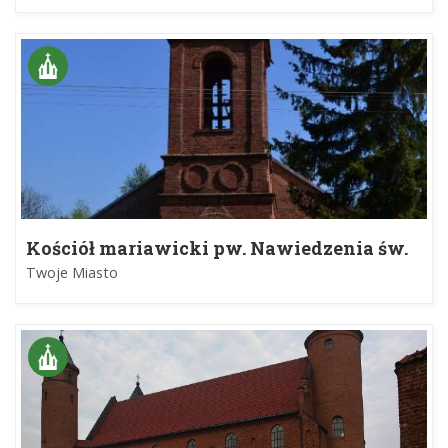
Kościół mariawicki pw. Nawiedzenia św.
Elżbiety w Pepłowie
Twoje Miasto