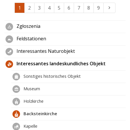
1
2
3
4
5
6
7
8
9
Zgłoszenia
Feldstationen
Interessantes Naturobjekt
Interessantes landeskundliches Objekt
Sonstiges historisches Objekt
Museum
Holzkirche
Backsteinkirche
Kapelle