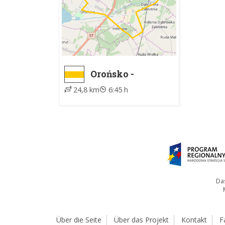
Orońsko -
Orońsko
24,8 km
6:45 h
Das
Über die Seite
Über das Projekt
Kontakt
F