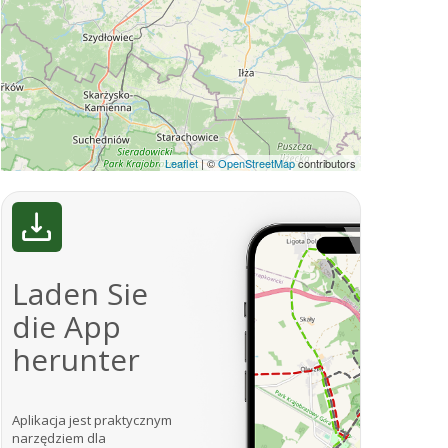
Leaflet
|
©
OpenStreetMap
contributors
Laden Sie
die App
herunter
Aplikacja jest praktycznym
narzędziem dla