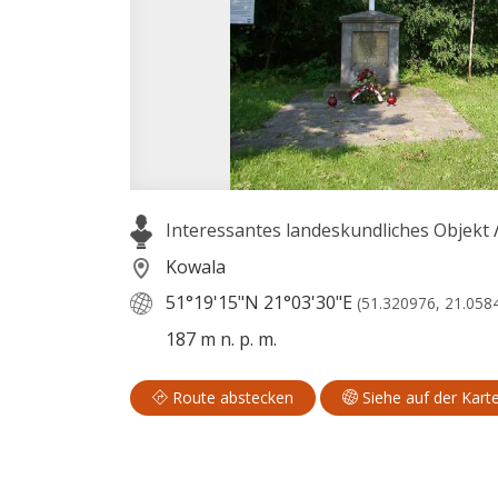
Interessantes landeskundliches Objekt
Kowala
51°19'15"N
21°03'30"E
(51.320976, 21.058
187 m n. p. m.
Route abstecken
Siehe auf der Kart