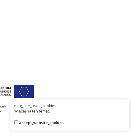
msg_site_uses_cookies
haft
Więcej na ten temat...
n
accept_website_cookies