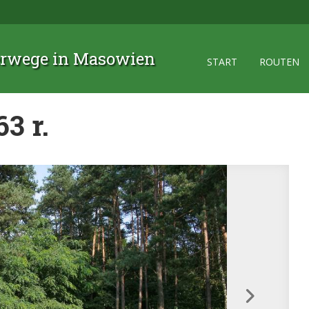
rwege in Masowien
START
ROUTEN
3 r.