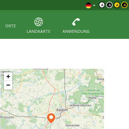
A
A
A
A
ORTE
LANDKARTE
ANWENDUNG
+
−