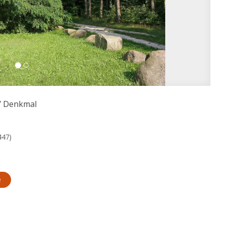
/
Denkmal
447)
e