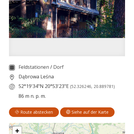
Feldstationen
/
Dorf
Dąbrowa Leśna
52°19'34"N
20°53'23"E
(52.326246, 20.889781)
86 m n. p. m.
Route abstecken
Siehe auf der Karte
+