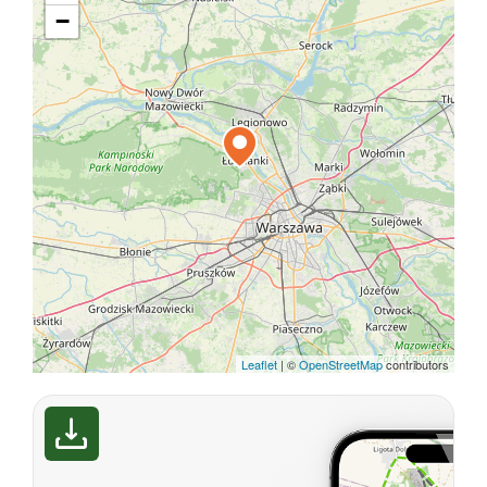
−
Leaflet
|
©
OpenStreetMap
contributors