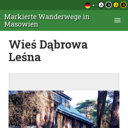
A
A
A
A
Markierte Wanderwege in
Togg
Masowien
navi
Wieś Dąbrowa
Leśna