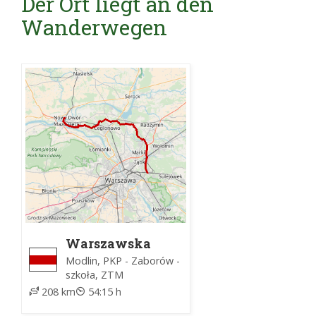
Der Ort liegt an den
Wanderwegen
Warszawska
Obwodnica
Modlin, PKP - Zaborów -
Turystyczna
szkoła, ZTM
208 km
54:15 h