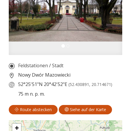
Feldstationen
/
Stadt
Nowy Dwór Mazowiecki
52°25'51"N
20°42'52"E
(52.430891, 20.714671)
75 m n. p. m.
Route abstecken
Siehe auf der Karte
+