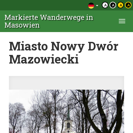
A
A
A
A
Markierte Wanderwege in
Togg
Masowien
navi
Miasto Nowy Dwór
Mazowiecki