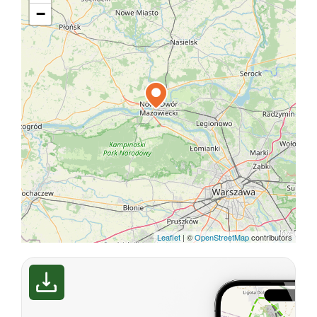
−
Leaflet
|
©
OpenStreetMap
contributors