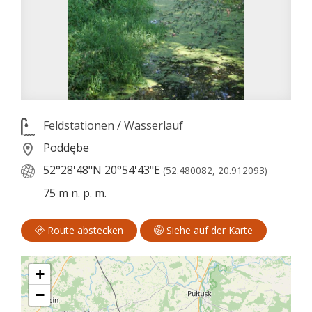
Feldstationen
/
Wasserlauf
Poddębe
52°28'48"N
20°54'43"E
(52.480082, 20.912093)
75 m n. p. m.
Route abstecken
Siehe auf der Karte
+
−