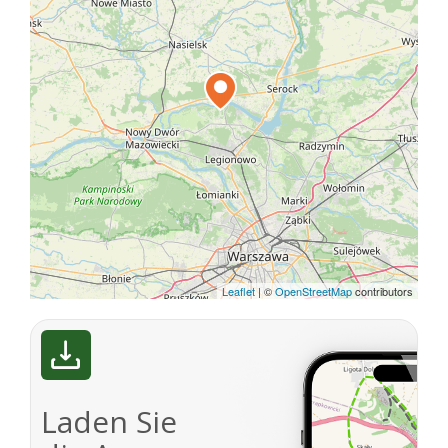
Leaflet
|
©
OpenStreetMap
contributors
Laden Sie