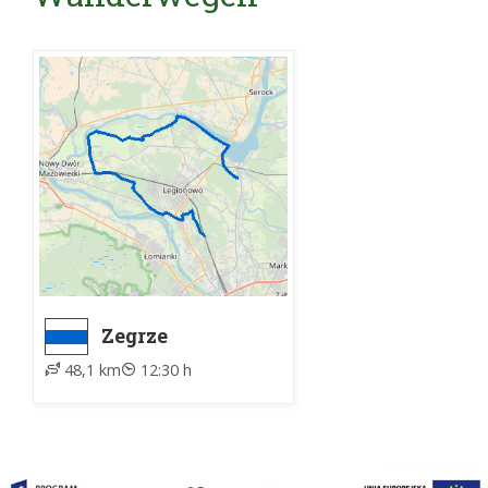
Zegrze
Południowe -
48,1 km
12:30 h
Warszawa
Choszczówka,
PKP