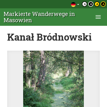
A
A
A
A
Markierte Wanderwege in
Togg
Masowien
navi
Kanał Bródnowski