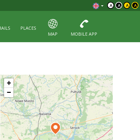
A
A
A
A
RAILS
PLACES
MAP
MOBILE APP
+
−