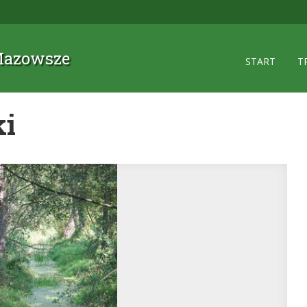
 Mazowsze
START
T
ki