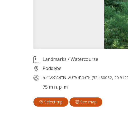
Landmarks
/
Watercourse
Poddębe
52°28'48"N
20°54'43"E
(52.480082, 20.912
75 m n. p. m.
Select trip
See map