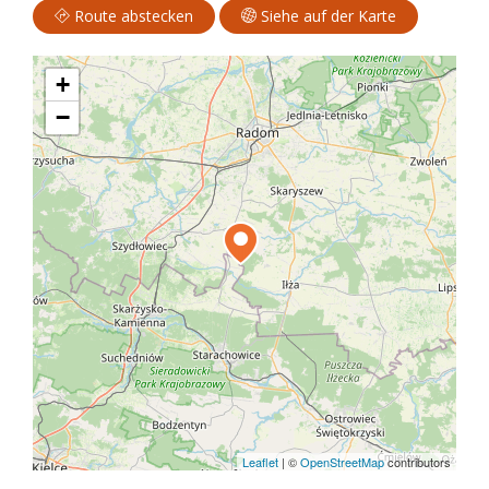
Route abstecken
Siehe auf der Karte
+
−
Leaflet
|
©
OpenStreetMap
contributors