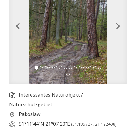
Interessantes Naturobjekt
/
Naturschutzgebiet
Pakosław
51°11'44"N
21°07'20"E
(51.195727, 21.122408)