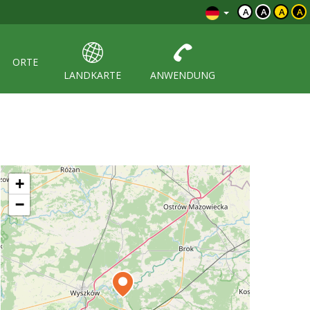
A
A
A
A
ORTE
LANDKARTE
ANWENDUNG
+
−