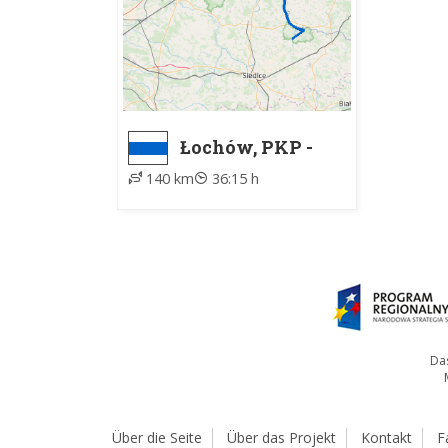
Łochów, PKP -
Knychówek
140 km
36:15 h
Das
Über die Seite
Über das Projekt
Kontakt
F