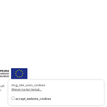
msg_site_uses_cookies
haft
Więcej na ten temat...
n
accept_website_cookies