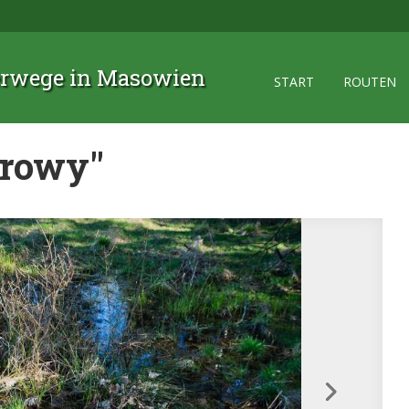
rwege in Masowien
START
ROUTEN
arowy"