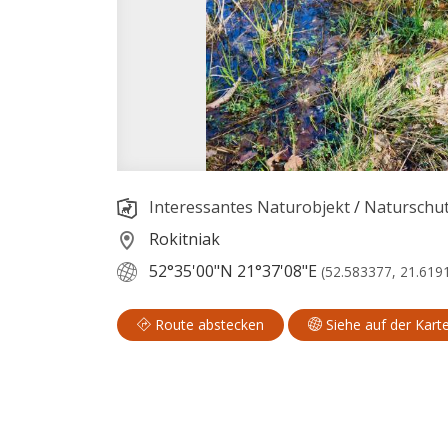
Interessantes Naturobjekt
/
Naturschut
Rokitniak
52°35'00"N
21°37'08"E
(52.583377, 21.619
Route abstecken
Siehe auf der Kart