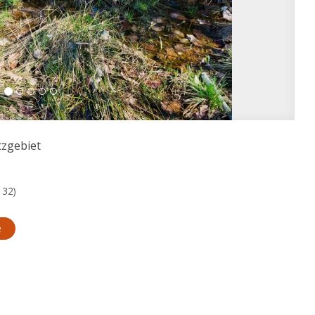
zgebiet
132)
e