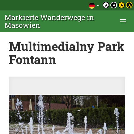
A
A
A
A
Markierte Wanderwege in
Togg
Masowien
navi
Multimedialny Park
Fontann