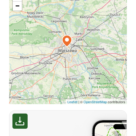
−
Leaflet
|
©
OpenStreetMap
contributors