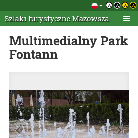
A
A
A
A
Szlaki turystyczne Mazowsza
Togg
navi
Multimedialny Park
Fontann