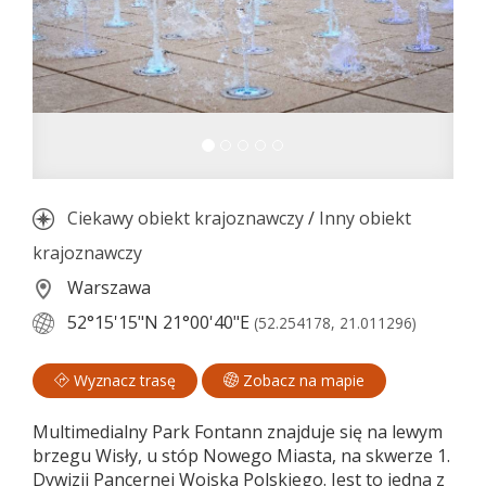
Ciekawy obiekt krajoznawczy
/
Inny obiekt
krajoznawczy
Warszawa
52°15'15"N
21°00'40"E
(52.254178, 21.011296)
Wyznacz trasę
Zobacz na mapie
Multimedialny Park Fontann znajduje się na lewym
brzegu Wisły, u stóp Nowego Miasta, na skwerze 1.
Dywizji Pancernej Wojska Polskiego. Jest to jedna z