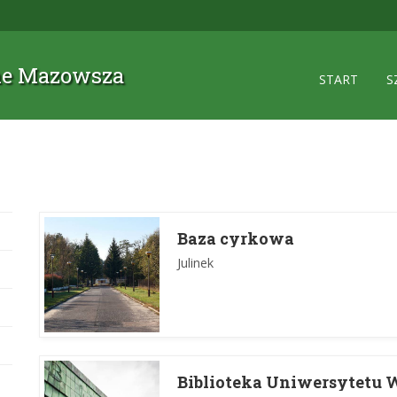
zne Mazowsza
START
S
Baza cyrkowa
Julinek
Biblioteka Uniwersytetu