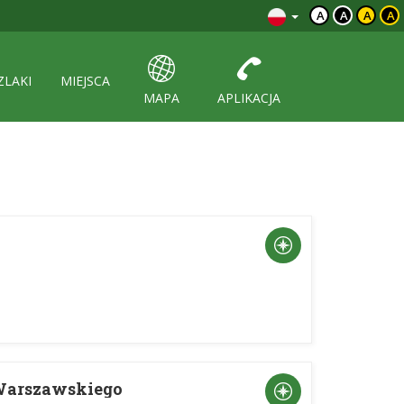
A
A
A
A
ZLAKI
MIEJSCA
MAPA
APLIKACJA
 Warszawskiego