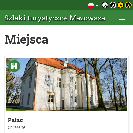
A
A
A
A
Szlaki turystyczne Mazowsza
Togg
navi
Miejsca
Pałac
Chrzęsne