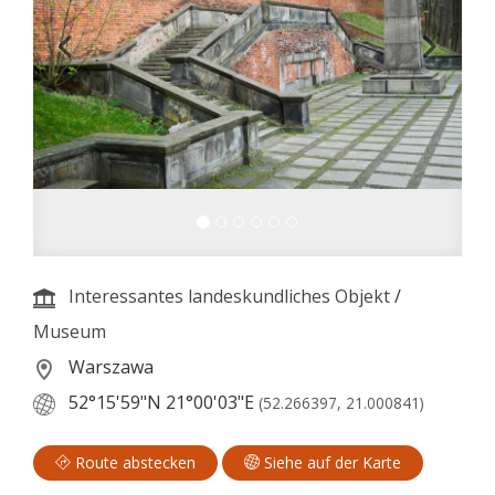
Interessantes landeskundliches Objekt
/
Museum
Warszawa
52°15'59"N
21°00'03"E
(52.266397, 21.000841)
Route abstecken
Siehe auf der Karte