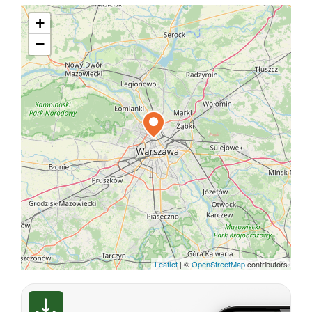
+
−
Leaflet
|
©
OpenStreetMap
contributors