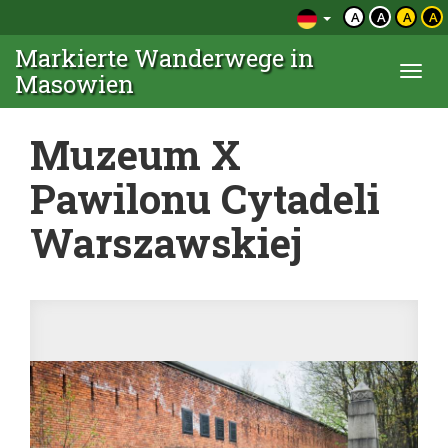
A
A
A
A
Markierte Wanderwege in
Togg
Masowien
navi
Muzeum X
Pawilonu Cytadeli
Warszawskiej