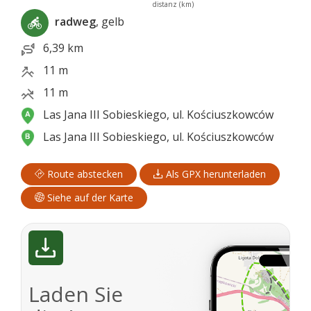
distanz (km)
radweg
, gelb
6,39 km
11 m
11 m
Las Jana III Sobieskiego, ul. Kościuszkowców
Las Jana III Sobieskiego, ul. Kościuszkowców
Route abstecken
Als GPX herunterladen
Siehe auf der Karte
Laden Sie