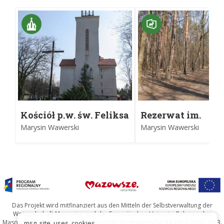
Kościół p.w. św. Feliksa
Rezerwat im.
Sobieskiego
Marysin Wawerski
Marysin Wawerski
Das Projekt wird mitfinanziert aus den Mitteln der Selbstverwaltung der
Woiwodschaft Masowien und der Europäischen Union im Rahmen des
Masowischen Regionalen Operationellen Programms für die Jahre 2007-2013.
msg_site_uses_cookies