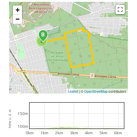
+
−
2
Leaflet
|
©
OpenStreetMap
contributors
höhe ü. d. m.
150m
100m
0km
1km
2km
3km
4km
5km
6km