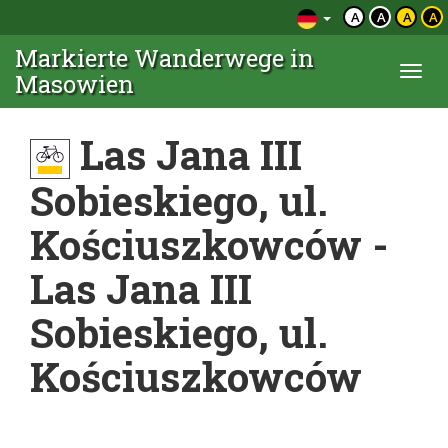
A
A
A
A
Markierte Wanderwege in
Togg
Masowien
navi
Las Jana III
Sobieskiego, ul.
Kościuszkowców -
Las Jana III
Sobieskiego, ul.
Kościuszkowców