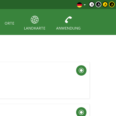
A
A
A
A
ORTE
LANDKARTE
ANWENDUNG