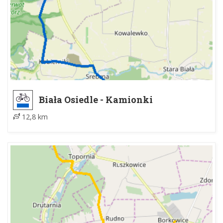
Biała Osiedle - Kamionki
12,8 km