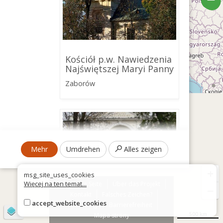
Kościół p.w. Nawiedzenia
Najświętszej Maryi Panny
Zaborów
Mehr
Umdrehen
Alles zeigen
+
msg_site_uses_cookies
Więcej na ten temat...
Über die Seite
Über das Projekt
−
Kontakt
Falsches Zeichen?
accept_website_cookies
Erklärung zur Barrierefreiheit
©
OpenStreetMap
contributors
500 km
Mapa strony
Kościół p.w.