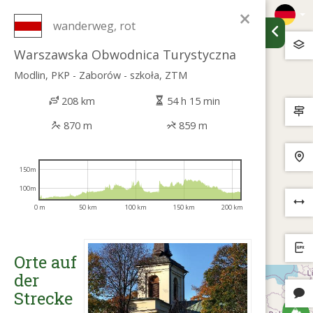
×
wanderweg, rot
Warszawska Obwodnica Turystyczna
Modlin, PKP - Zaborów - szkoła, ZTM
208 km
54 h 15 min
870 m
859 m
150m
100m
0 m
50 km
100 km
150 km
200 km
Orte auf
der
Strecke