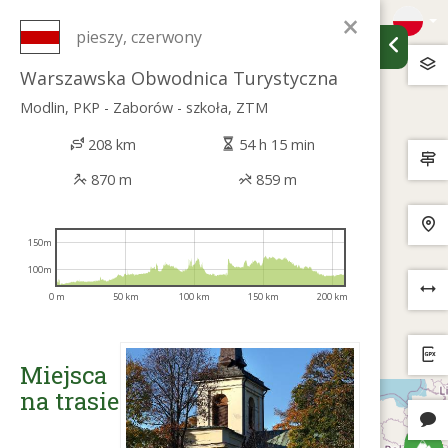
×
pieszy, czerwony
Warszawska Obwodnica Turystyczna
Modlin, PKP - Zaborów - szkoła, ZTM
208 km
54 h 15 min
870 m
859 m
150m
100m
0 m
50 km
100 km
150 km
200 km
Miejsca
na trasie