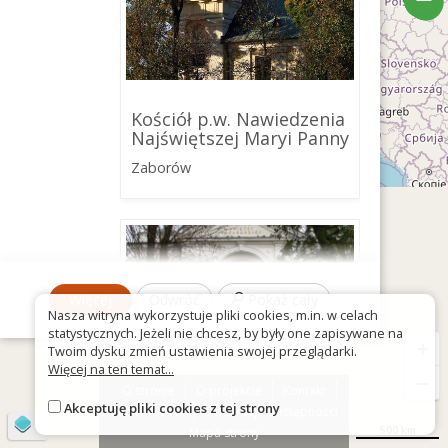
Kościół p.w. Nawiedzenia
Najświętszej Maryi Panny
Zaborów
Więcej
Odwróć
Pokaż cały
Nasza witryna wykorzystuje pliki cookies, m.in. w celach
statystycznych. Jeżeli nie chcesz, by były one zapisywane na
+
Twoim dysku zmień ustawienia swojej przeglądarki.
Więcej na ten temat...
−
O stronie
O projekcie
Kontakt
Akceptuję pliki cookies z tej strony
Znak nie tak?
Deklaracja dostępności
©
OpenStreetMap
contributors
500 km
Mapa strony
Kościół p.w.