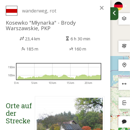
×
wanderweg, rot
Kosewko "Młynarka" - Brody
Warszawskie, PKP
23,4 km
6 h 30 min
185 m
160 m
150m
100m
0 m
5 km
10 km
15 km
20 km
Orte auf
der
Strecke