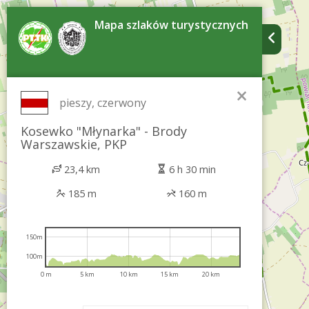
Mapa szlaków turystycznych
×
pieszy, czerwony
Kosewko "Młynarka" - Brody
Warszawskie, PKP
23,4 km
6 h 30 min
185 m
160 m
150m
100m
0 m
5 km
10 km
15 km
20 km