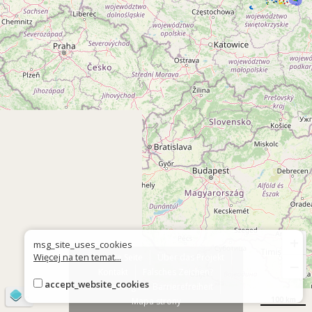
+
msg_site_uses_cookies
Więcej na ten temat...
Über die Seite
Über das Projekt
−
Kontakt
Falsches Zeichen?
accept_website_cookies
Erklärung zur Barrierefreiheit
©
OpenStreetMap
contributors
100 km
Mapa strony