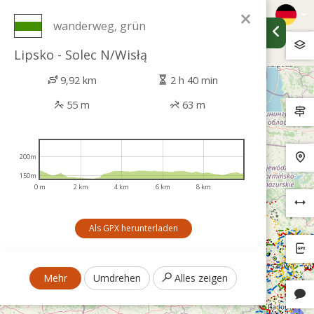
×
wanderweg, grün
Lipsko - Solec N/Wisłą
9,92 km
2 h 40 min
55 m
63 m
200m
150m
0 m
2 km
4 km
6 km
8 km
Als GPX herunterladen
Mehr
Umdrehen
Alles zeigen