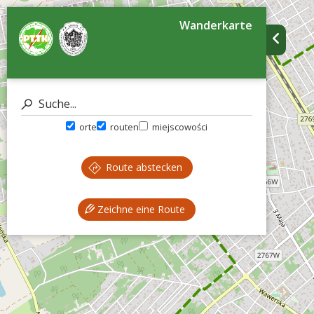
Wanderkarte
orte
routen
miejscowości
Route abstecken
Zeichne eine Route