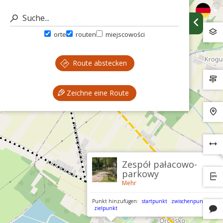
orte
routen
miejscowości
Route abstecken
Zeichne eine Route
Zespół pałacowo-
parkowy
Mehr
Punkt hinzufügen:
startpunkt
zwischenpunkt
zielpunkt