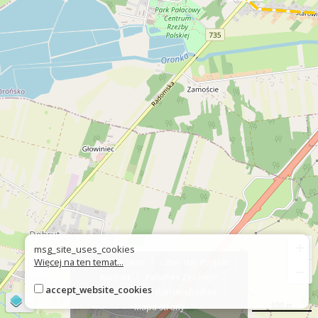
+
msg_site_uses_cookies
Więcej na ten temat...
Über die Seite
Über das Projekt
−
Kontakt
Falsches Zeichen?
accept_website_cookies
Erklärung zur Barrierefreiheit
©
OpenStreetMap
contributors
500 m
Mapa strony