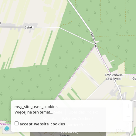
+
msg_site_uses_cookies
Więcej na ten temat...
Über die Seite
Über das Projekt
−
Kontakt
Falsches Zeichen?
accept_website_cookies
Erklärung zur Barrierefreiheit
©
OpenStreetMap
contributors
500 m
Mapa strony