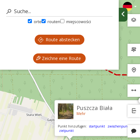
orte
routen
miejscowości
Route abstecken
Zeichne eine Route
Puszcza Biała
Mehr
Punkt hinzufügen:
startpunkt
zwischenpunkt
zielpunkt