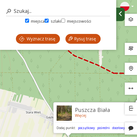
miejsca
szlaki
miejscowości
Wyznacz trasę
Rysuj trasę
Puszcza Biała
Więcej
Dodaj punkt:
początkowy
pośredni
docelowy