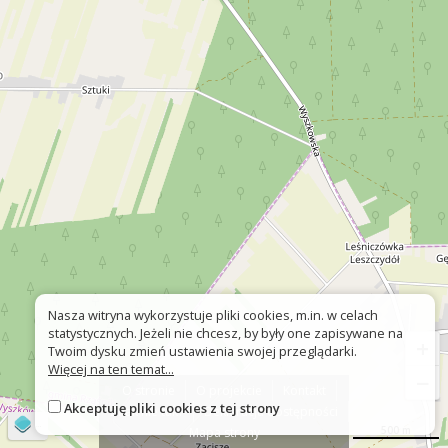
Nasza witryna wykorzystuje pliki cookies, m.in. w celach
statystycznych. Jeżeli nie chcesz, by były one zapisywane na
+
Twoim dysku zmień ustawienia swojej przeglądarki.
Więcej na ten temat...
−
O stronie
O projekcie
Kontakt
Akceptuję pliki cookies z tej strony
Znak nie tak?
Deklaracja dostępności
©
OpenStreetMap
contributors
500 m
Mapa strony