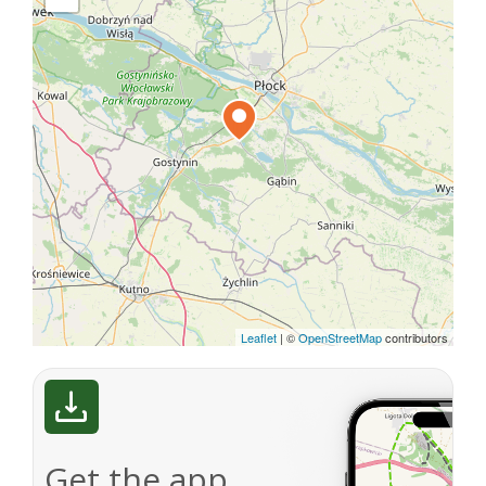
Leaflet
|
©
OpenStreetMap
contributors
Get the app