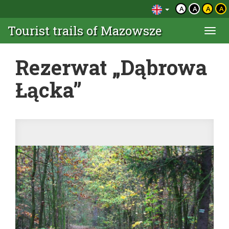
A
A
A
A
Tourist trails of Mazowsze
Togg
navi
Rezerwat „Dąbrowa
Łącka”