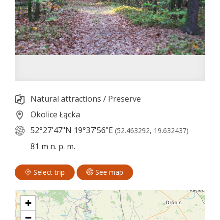
Natural attractions
/
Preserve
Okolice Łącka
52°27'47"N
19°37'56"E
(52.463292, 19.632437)
81 m n. p. m.
Select trip
See map
+
−