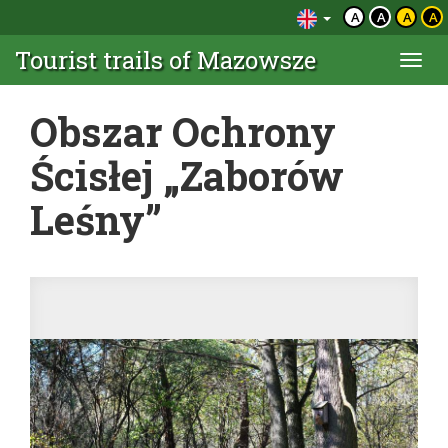
A
A
A
A
Tourist trails of Mazowsze
Togg
navi
Obszar Ochrony
Ścisłej „Zaborów
Leśny”