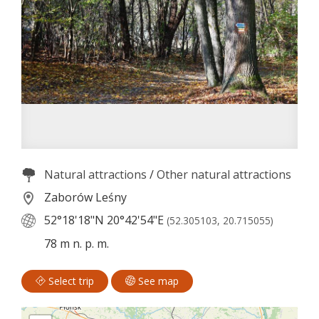
Natural attractions
/
Other natural attractions
Zaborów Leśny
52°18'18"N
20°42'54"E
(52.305103, 20.715055)
78 m n. p. m.
Select trip
See map