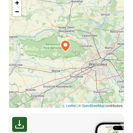
+
−
Leaflet
|
©
OpenStreetMap
contributors