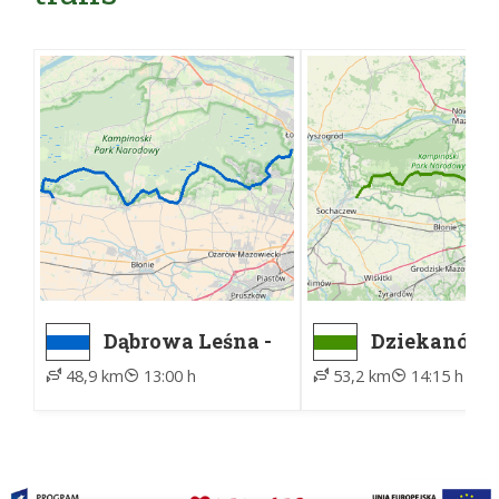
Dąbrowa Leśna -
Dziekanów
Kampinos, ZTM
Leśny, ZTM 
48,9 km
13:00 h
53,2 km
14:15 h
Żelazowa W
parking